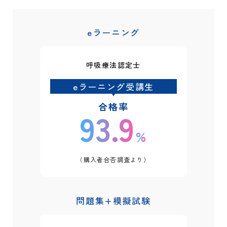
eラーニング
呼吸療法認定士
eラーニング受講生
合格率
93.9
%
（購入者合否調査より）
問題集+模擬試験