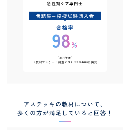
急性期ケア専門士
問題集+模擬試験購入者
合格率
98
%
（2024年度）
（教材アンケート調査より）※2024年6月実施
アステッキの教材について、
多くの方が満足していると回答！