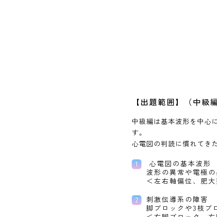
【出題範囲】（中級
中級編は基本波形を中心
す。
心電図の判読に慣れてき
心電図の基本波形
波形の異常や電極の
＜左右軸偏位、肥大
刺激伝導系の障害
脚ブロックや3枝ブ
＜右脚ブロック、左