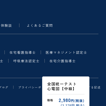
・体験談
よくあるご質問
在宅看護指導士
医療マネジメント認定士
士
呼吸療法認定士
在宅介護指導士
全国統一テスト
ブログ
プライバシーポリシー
特定商取引法に関する記述
心電図【中級】
2,980
価格
円(税抜)
(3,278円 税込)