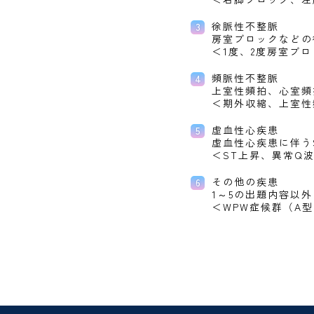
徐脈性不整脈
房室ブロックなどの
＜1度、2度房室ブ
頻脈性不整脈
上室性頻拍、心室頻
＜期外収縮、上室性
虚血性心疾患
虚血性心疾患に伴う
＜ST上昇、異常Q
その他の疾患
1～5の出題内容以
＜WPW症候群（A