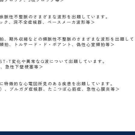
徐脈性不整脈のさまざまな波形を出題しています。
ロック、洞不全症候群、ペースメーカ波形等＞
拍、期外収縮などの頻脈性不整脈のさまざまな波形を出題して
頻拍、トルサード・ド・ポアント、偽性心室頻拍等＞
ST-T変化や異常なQ波について出題しています。
波、急性下壁梗塞等＞
外に特徴的な心電図所見のある疾患を出題しています。
型）、ブルガダ症候群、たこつぼ心筋症、急性心膜炎等＞