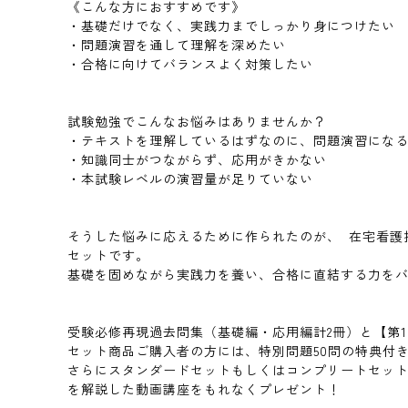
《こんな方におすすめです》
・基礎だけでなく、実践力までしっかり身につけたい
・問題演習を通して理解を深めたい
・合格に向けてバランスよく対策したい
試験勉強でこんなお悩みはありませんか？
・テキストを理解しているはずなのに、問題演習にな
・知識同士がつながらず、応用がきかない
・本試験レベルの演習量が足りていない
そうした悩みに応えるために作られたのが、 在宅看護
セットです。
基礎を固めながら実践力を養い、合格に直結する力を
受験必修再現過去問集（基礎編・応用編計2冊）と【第
セット商品ご購入者の方には、特別問題50問の特典付
さらにスタンダードセットもしくはコンプリートセット
を解説した動画講座をもれなくプレゼント！